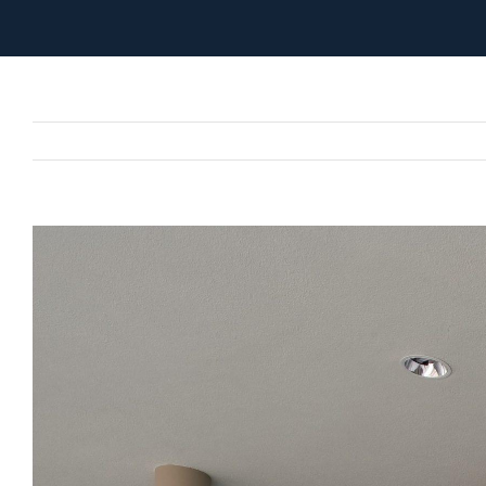
View
Larger
Image