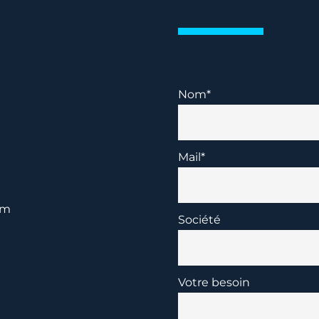
Nom*
Mail*
im
Société
Votre besoin