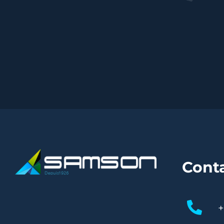
Cont
+